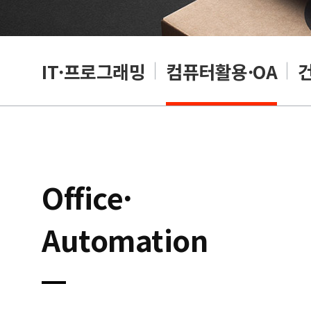
RP
IT·프로그래밍
컴퓨터활용·OA
Office·
Automation