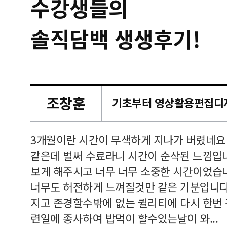
수강생들의
솔직담백 생생후기!
조창훈
캠퍼스
르쳐주셔
3개월이란 시간이 무색하게 지나가 버렸네요
여기 와
같은데 벌써 수료라니 시간이 순삭된 느낌입
보게 해주시고 너무 너무 소중한 시간이었습니
너무도 허전하게 느껴질것만 같은 기분입니다
지고 존경할수밖에 없는 퀼리티에 다시 한번
련일에 종사하여 밥먹이 할수있는날이 와...