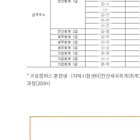
* 구로캠퍼스 훈련생 - [자체시험센터]전산세무회계(회계1
과정(200H)