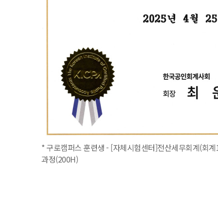
* 구로캠퍼스 훈련생 - [자체시험센터]전산세무회계(회계1
과정(200H)