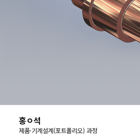
홍ㅇ석
제품·기계설계(포트폴리오) 과정