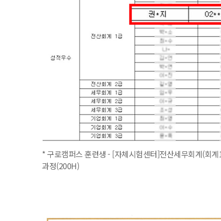
* 구로캠퍼스 훈련생 - [자체시험센터]전산세무회계(회계1
과정(200H)