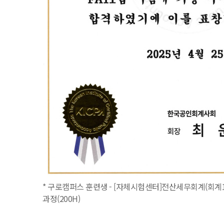
* 구로캠퍼스 훈련생 - [자체시험센터]전산세무회계(회계1
과정(200H)