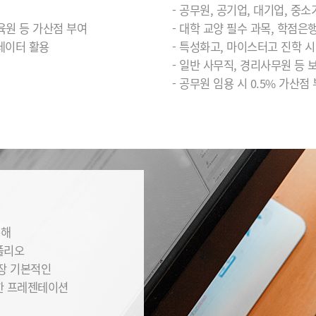
- 공무원, 공기업, 대기업, 중
육원 등 가산점 부여
- 대학 교양 필수 과목, 학점은
·데이터 활용
- 특성화고, 마이스터고 진학 
- 일반 사무직, 경리사무원 등 
- 공무원 임용 시 0.5% 가산점
통해
폴리오
가장 기본적인
한 프레젠테이션