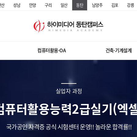
안산
성남
안양
구리
일산
동탄
남양주
김포
강릉
컴퓨터활용·OA
건축·기계설계
실업자 과정
컴퓨터활용능력2급실기(엑셀
국가공인 자격증 공식 시험센터 운영!! 놀라운 합격률!!