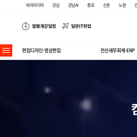
하이미디어
강남
강남AI
종로
신촌
노원
편집디자인·영상편집
전산세무회계·ERP