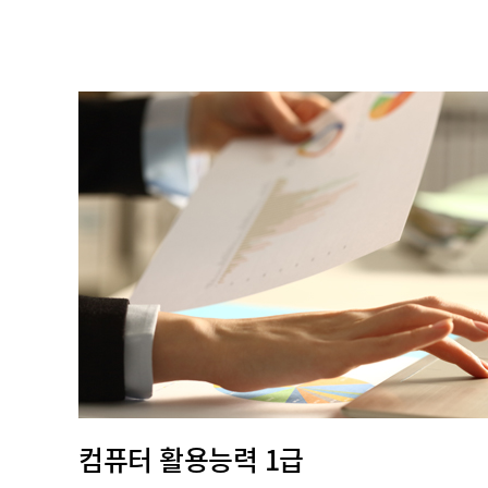
컴퓨터 활용능력 1급