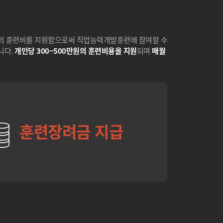
액의 훈련비를 지원함으로써 직업능력개발훈련에 참여할 수
니다.
개인당 300~500만원의 훈련비용을 지원
되며
매월
안ㅇㅇ
★★★★★
우선 저희 팀을 위해 애써주신 서일근 멘토님
께 진심으로 감사드립니다. 항상 본인 일처럼
성심껏 신경 써주시고, 더 나은 방향과 방법을
훈련장려금 지급
제시해 주셔서 많은 것을 배울 수 있었습니
다....
유ㅇㅇ
★★★★★
선생님께서 업무와 관련된 실무 지식도 풍부
하게 알려주셔서 실제 현장에서 바로 활용할
수 있도록 많은 연습과 학습을 지도해 주셨습