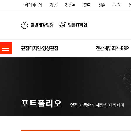
하이미디어
강남
강남AI
종로
신촌
노원
편집디자인·영상편집
전산세무회계·ERP
포트폴리오
열정 가득한 인재양성 아카데미