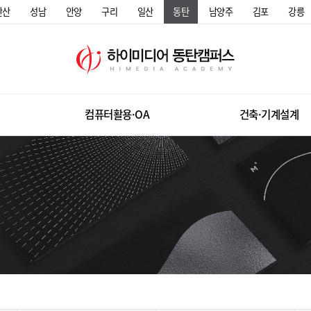
안산
성남
안양
구리
일산
동탄
남양주
김포
강릉
컴퓨터활용·OA
건축·기계설계