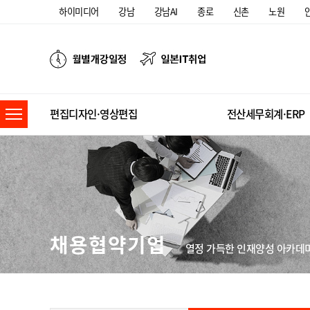
하이미디어
강남
강남AI
종로
신촌
노원
편집디자인·영상편집
전산세무회계·ERP
채용협약기업
열정 가득한 인재양성 아카데