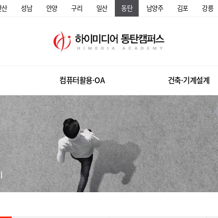
안산
성남
안양
구리
일산
동탄
남양주
김포
강릉
컴퓨터활용·OA
건축·기계설계
미