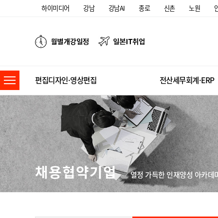
하이미디어
강남
강남AI
종로
신촌
노원
편집디자인·영상편집
전산세무회계·ERP
채용협약기업
열정 가득한 인재양성 아카데