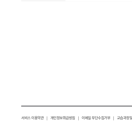
서비스 이용약관
|
개인정보취급방침
|
이메일 무단수집거부
|
교습과정및