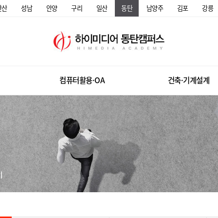
안산
성남
안양
구리
일산
동탄
남양주
김포
강릉
컴퓨터활용·OA
건축·기계설계
미