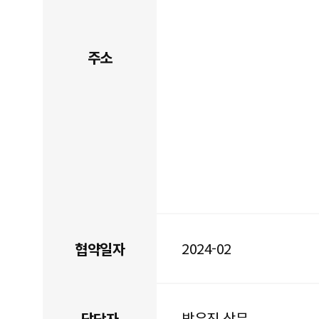
주소
2024-02
협약일자
박우진 상무
담당자