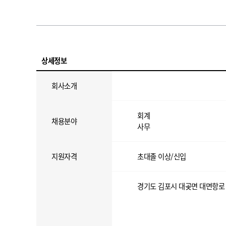
상세정보
회사소개
회계
채용분야
사무
지원자격
초대졸 이상/신입
경기도 김포시 대곶면 대면항로 2