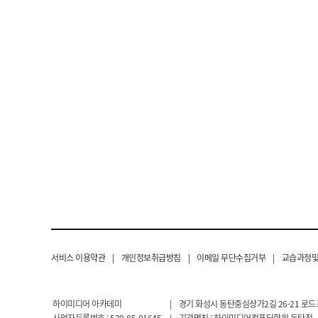
서비스 이용약관
|
개인정보취급방침
|
이메일 무단수집거부
|
교습과정및
하이미디어 아카데미
|
경기 화성시 동탄중심상가2길 26-21 로드