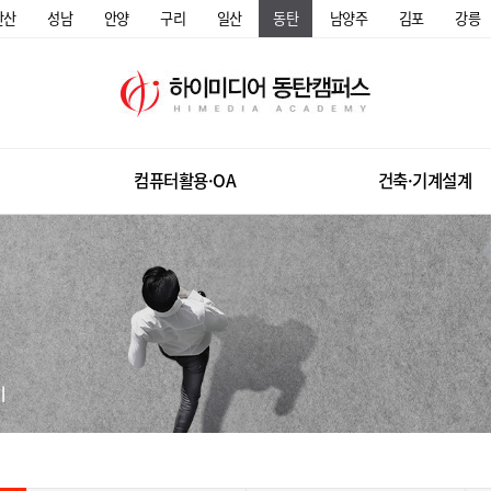
안산
성남
안양
구리
일산
동탄
남양주
김포
강릉
컴퓨터활용·OA
건축·기계설계
미